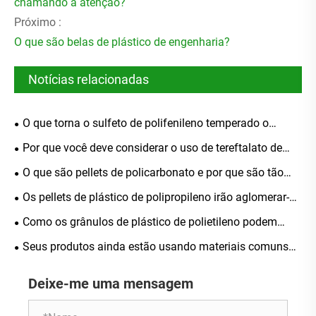
chamando a atenção?
Próximo :
O que são belas de plástico de engenharia?
Notícias relacionadas
O que torna o sulfeto de polifenileno temperado o
melhor material para aplicações de alto desempenho
Por que você deve considerar o uso de tereftalato de
polibutileno retardador de chama para suas aplicações
O que são pellets de policarbonato e por que são tão
industriais
amplamente utilizados em todas as indústrias
Os pellets de plástico de polipropileno irão aglomerar-se
após armazenamento prolongado?
Como os grânulos de plástico de polietileno podem
melhorar o desempenho de seus produtos plásticos
Seus produtos ainda estão usando materiais comuns
de polipropileno?
Deixe-me uma mensagem