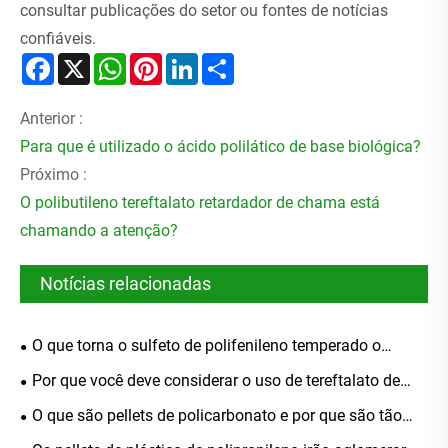
consultar publicações do setor ou fontes de notícias
confiáveis.
Facebook
X
WhatsApp
Pinterest
LinkedIn
Share
Anterior :
Para que é utilizado o ácido polilático de base biológica?
Próximo :
O polibutileno tereftalato retardador de chama está
chamando a atenção?
Notícias relacionadas
O que torna o sulfeto de polifenileno temperado o
melhor material para aplicações de alto desempenho
Por que você deve considerar o uso de tereftalato de
polibutileno retardador de chama para suas aplicações
O que são pellets de policarbonato e por que são tão
industriais
amplamente utilizados em todas as indústrias